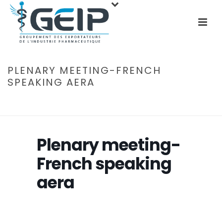
PLENARY MEETING-FRENCH
SPEAKING AERA
ACCUEIL
»
ÉVÉNEMENTS
»
PLENARY MEETING-FRENCH SPEAKING
AERA
Plenary meeting-
French speaking
aera