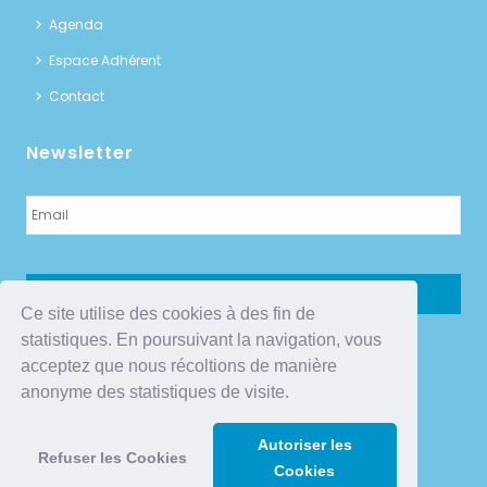
Agenda
Espace Adhérent
Contact
Newsletter
E-
mail
*
Ce site utilise des cookies à des fin de
statistiques. En poursuivant la navigation, vous
acceptez que nous récoltions de manière
Association du GEIP
anonyme des statistiques de visite.
Centre d’Affaires du Val d’Or
8 avenue Duval le Camus
92210 SAINT-CLOUD
Autoriser les
Refuser les Cookies
Cookies